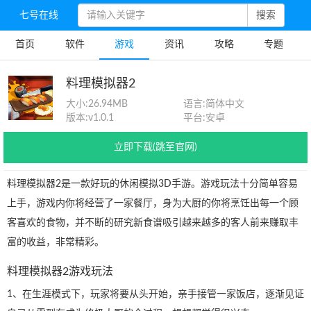
七号在线
搜索
首页
软件
游戏
资讯
攻略
专题
料理模拟器2
大小:
26.94MB
语言:
简体中文
版本:
v1.0.1
平台:
安卓
立即下载(跳至官网)
料理模拟器2是一款好玩的休闲模拟3D手游。游戏玩法十分简单容易
上手，游戏内你将经营了一家餐厅，身为大厨的你将烹饪出每一个顾
客喜欢的食物，并不断的研究新食谱吸引越来越多的客人前来赚取丰
富的收益，非常精彩。
料理模拟器2游戏玩法
1、在生涯模式下，玩家将要从头开始，亲手接管一家饭店，逐渐见证