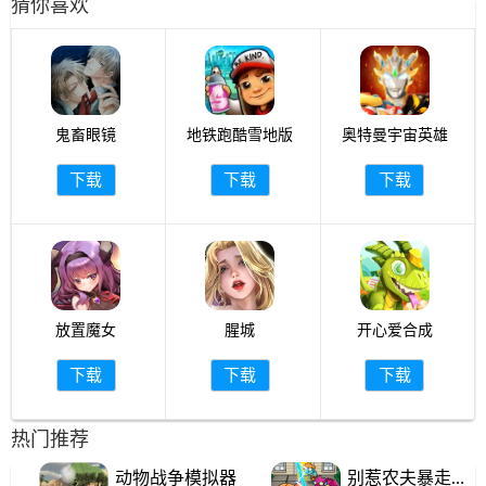
猜你喜欢
鬼畜眼镜
地铁跑酷雪地版
奥特曼宇宙英雄
下载
下载
下载
放置魔女
腥城
开心爱合成
下载
下载
下载
热门推荐
动物战争模拟器
别惹农夫暴走戴