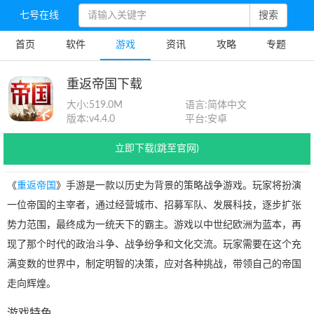
七号在线
搜索
首页
软件
游戏
资讯
攻略
专题
重返帝国下载
大小:
519.0M
语言:
简体中文
版本:
v4.4.0
平台:
安卓
立即下载(跳至官网)
《
重返帝国
》手游是一款以历史为背景的策略战争游戏。玩家将扮演
一位帝国的主宰者，通过经营城市、招募军队、发展科技，逐步扩张
势力范围，最终成为一统天下的霸主。游戏以中世纪欧洲为蓝本，再
现了那个时代的政治斗争、战争纷争和文化交流。玩家需要在这个充
满变数的世界中，制定明智的决策，应对各种挑战，带领自己的帝国
走向辉煌。
游戏特色