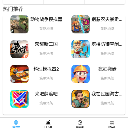
热门推荐
动物战争模拟器
别惹农夫暴走戴
夫
策略塔防
策略塔防
荣耀新三国
塔楼防御空闲冲
突
策略塔防
策略塔防
料理模拟器2
疯狂搬砖
策略塔防
策略塔防
来吧翻滚吧
我在民国淘古玩
无限金币
策略塔防
策略塔防



