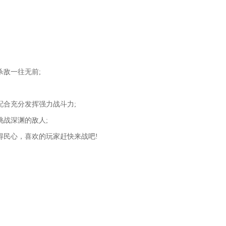
;
敌一往无前;
配合充分发挥强力战斗力;
战深渊的敌人;
得民心，喜欢的玩家赶快来战吧!