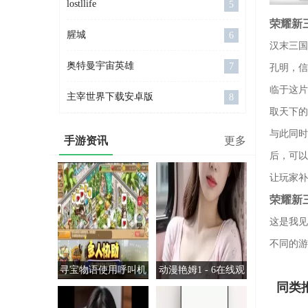
lostllife
5
荣耀新
腥城
6
汉末三国
奥特曼宇宙英雄
7
孔明，信
临于这片
主宰世界下载安卓版
8
取天下的
与此同时
手游资讯
更多
后，可以
让玩家补
荣耀新
这是我见
不同的游
寻宝物语使用呼叫机
动漫艳姆1 - 6在线观
同类
看：不可错过的精彩
剧情与角色