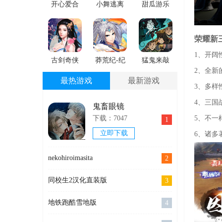
开心爱合
小舞逃离
甜瓜游乐
成
跑酷免费
场虫虫助
手机版
手安卓下
荣耀新
载
1、开阔
古剑奇侠
莽荒纪-纪
猛鬼来敲
2、全新
免费版下
宁传奇安
门手游版
最热游戏
最新游戏
载
卓最新版
下载
3、多样
4、三国
鬼畜眼镜
5、不一
下载：7047
1
立即下载
6、诸多
nekohiroimasita
2
同校生2汉化直装版
3
地铁跑酷雪地版
4