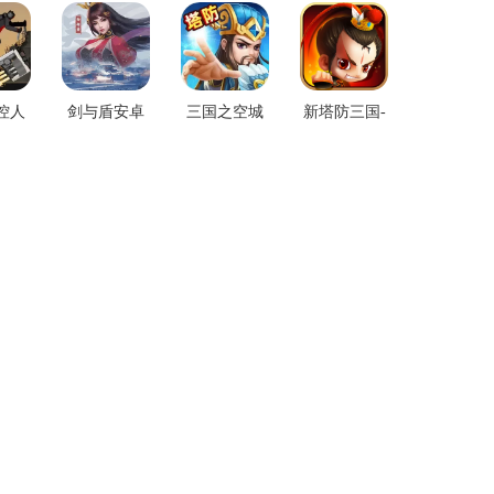
控人
剑与盾安卓
三国之空城
新塔防三国-
新版
正版
计游戏手机
全民塔防安
载
版
卓手机版