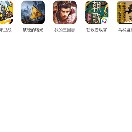
守卫战
破晓的曙光
我的三国志
朝歌游戏官
马桶监
游下载
下载手机版
安卓正版
网版
战争最
下