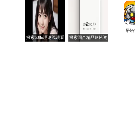
塔塔
探索608o理论线观看
探索国产精品玖玖资
手
的奥秘与应用
源站大全：影视资源
的无尽宝库