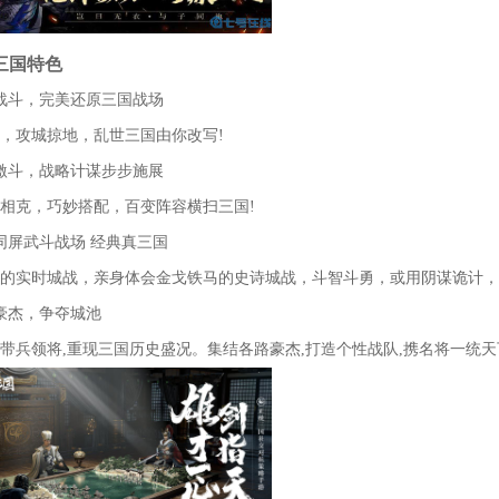
三国特色
战斗，完美还原三国战场
，攻城掠地，乱世三国由你改写!
激斗，战略计谋步步施展
相克，巧妙搭配，百变阵容横扫三国!
同屏武斗战场 经典真三国
的实时城战，亲身体会金戈铁马的史诗城战，斗智斗勇，或用阴谋诡计，
豪杰，争夺城池
带兵领将,重现三国历史盛况。集结各路豪杰,打造个性战队,携名将一统