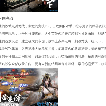
三国亮点
性的沙城点兵对战，刺激的竞技PK，击败你的对手，抢夺更多的武器资源
的培养玩法，上千种技能搭配，各个英雄名将开启精彩的排兵布阵，战场杀
性的游戏玩法，建立强大的帝国，战场上点兵点将，刺激对决一统天下，
战争纷飞飘落，各界英雄人物群英并起，征募著名的将领英豪，策略相互
样的军种相互之间配搭，训炼你的兵团，竞技场策略的对决，精采的对战挑
著名战争全部收录在内，更有全新的结局等你来演绎，早日称霸天下，获