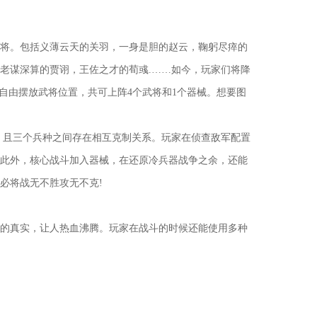
将。包括义薄云天的关羽，一身是胆的赵云，鞠躬尽瘁的
老谋深算的贾诩，王佐之才的荀彧.……如今，玩家们将降
以自由摆放武将位置，共可上阵4个武将和1个器械。想要图
，且三个兵种之间存在相互克制关系。玩家在侦查敌军配置
此外，核心战斗加入器械，在还原冷兵器战争之余，还能
必将战无不胜攻无不克!
的真实，让人热血沸腾。玩家在战斗的时候还能使用多种