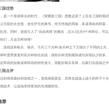
三国优势
，是一个英雄辈出的时代，《荣耀新三国》悉数还原了上百名三国时期武
义无双的太史慈，舍生护主的典韦，经天纬地的周瑜，多谋薄命的郭嘉，
乱世。同时，游戏引入了“自由布阵”的概念，总3x3总共9个布阵位，可
你们，又会怎样抉择?
，游戏设有枪兵、骑兵、弓兵三个兵种;各兵种之下又细分了不同的士兵
审时度势派遣对应兵种前往应战，借助兵种克制规则成功实现以少胜多。
足阵容的短板或将阵容的特性放大。搭配好精兵良将，玩家们在战场之中
三国点评
过的画质最好的游戏之一，游戏画面真实，武将在战场上战斗的样子十分
戏战术，让战场变得更加的充满随机性。
推荐