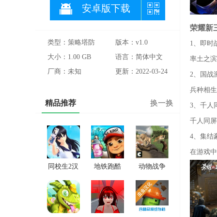
安卓版下载
荣耀新
类型：策略塔防
版本：v1.0
1、即时
大小：1.00 GB
语言：简体中文
率土之滨
厂商：未知
更新：2022-03-24
2、国战
兵种相生
精品推荐
换一换
3、千人
千人同屏
4、集结
在游戏中
同校生2汉
地铁跑酷
动物战争
化直装版
雪地版
模拟器