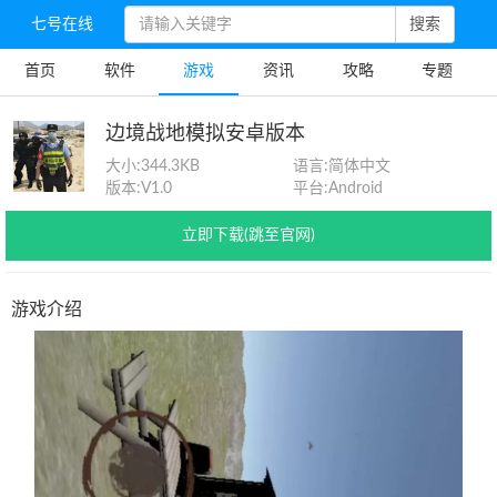
七号在线
搜索
首页
软件
游戏
资讯
攻略
专题
边境战地模拟安卓版本
大小:
344.3KB
语言:
简体中文
版本:
V1.0
平台:
Android
立即下载(跳至官网)
游戏介绍