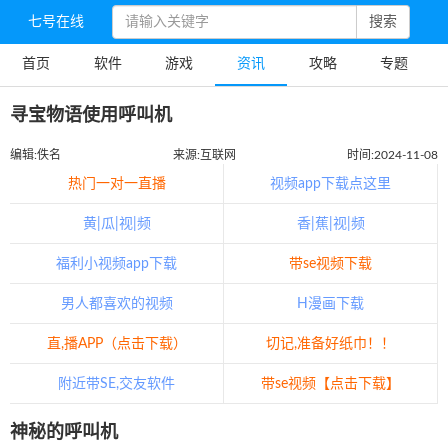
七号在线
搜索
首页
软件
游戏
资讯
攻略
专题
寻宝物语使用呼叫机
编辑:佚名
来源:互联网
时间:2024-11-08
热门一对一直播
视频app下载点这里
黄|瓜|视|频
香|蕉|视|频
福利小视频app下载
带se视频下载
男人都喜欢的视频
H漫画下载
直,播APP（点击下载）
切记,准备好纸巾！！
附近带SE,交友软件
带se视频【点击下载】
神秘的呼叫机