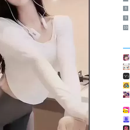
8
9
10
区三
羞
篇
的a