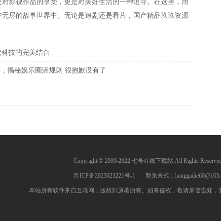
是对影视作品的享受，更是对美好生活的一种追寻。在这里，用
在无尽的故事世界中。无论是追剧还是看片，国产精品玖玖资源
现代科技的完美结合
打烊，揭秘娱乐圈潜规则
很抱歉没有了
Copyright © 2009-2022 七号在线下载站.All Rights Reserve
晋ICP备2023023221号-1
联系方式：hanggailie60@163.
本站所有软件来自互联网，版权归原著所有。如有侵权，敬请来信告知，