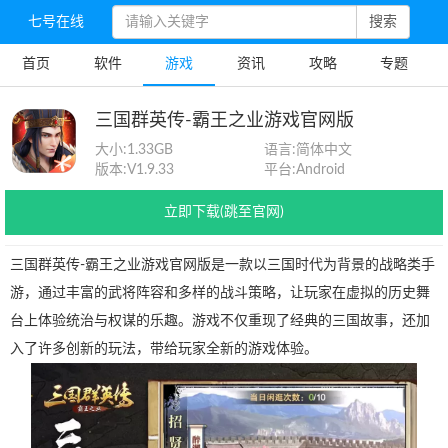
七号在线
搜索
首页
软件
游戏
资讯
攻略
专题
三国群英传-霸王之业游戏官网版
大小:
1.33GB
语言:
简体中文
版本:
V1.9.33
平台:
Android
立即下载(跳至官网)
三国群英传-霸王之业游戏官网版是一款以三国时代为背景的战略类手
游，通过丰富的武将阵容和多样的战斗策略，让玩家在虚拟的历史舞
台上体验统治与权谋的乐趣。游戏不仅重现了经典的三国故事，还加
入了许多创新的玩法，带给玩家全新的游戏体验。