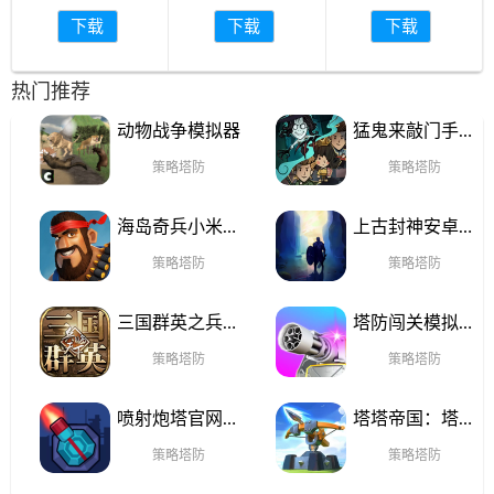
下载
下载
下载
热门推荐
动物战争模拟器
猛鬼来敲门手游
版下载
策略塔防
策略塔防
海岛奇兵小米版
上古封神安卓手
安卓下载
机版
策略塔防
策略塔防
三国群英之兵临
塔防闯关模拟器
天下官方下载
官网版手游
策略塔防
策略塔防
喷射炮塔官网手
塔塔帝国：塔防
机版
王者下载安卓
策略塔防
策略塔防