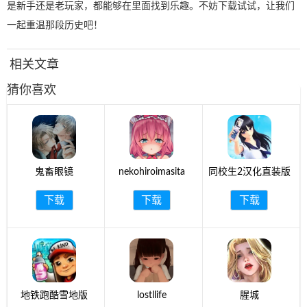
是新手还是老玩家，都能够在里面找到乐趣。不妨下载试试，让我们
一起重温那段历史吧！
相关文章
猜你喜欢
鬼畜眼镜
nekohiroimasita
同校生2汉化直装版
下载
下载
下载
地铁跑酷雪地版
lostllife
腥城