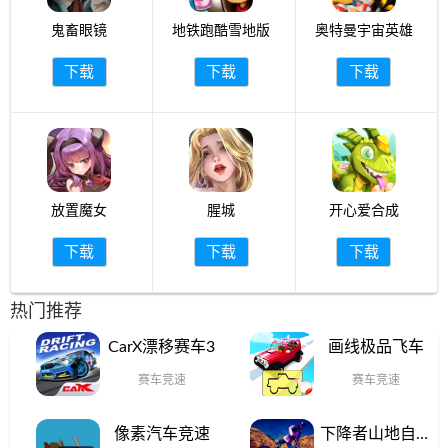
鬼畜眼镜
地铁跑酷雪地版
奥特曼宇宙英雄
下载
下载
下载
放置魔女
腥城
开心爱合成
下载
下载
下载
热门推荐
CarX漂移赛车3
画线极品飞车
赛车竞速
赛车竞速
像素汽车竞速
下降者山地自行