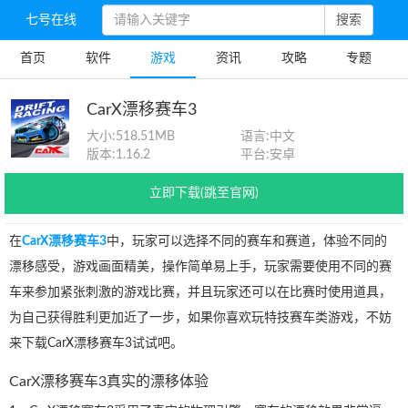
七号在线
搜索
首页
软件
游戏
资讯
攻略
专题
CarX漂移赛车3
大小:
518.51MB
语言:
中文
版本:
1.16.2
平台:
安卓
立即下载(跳至官网)
在
CarX漂移赛车3
中，玩家可以选择不同的赛车和赛道，体验不同的
漂移感受，游戏画面精美，操作简单易上手，玩家需要使用不同的赛
车来参加紧张刺激的游戏比赛，并且玩家还可以在比赛时使用道具，
为自己获得胜利更加近了一步，如果你喜欢玩特技赛车类游戏，不妨
来下载CarX漂移赛车3试试吧。
CarX漂移赛车3真实的漂移体验