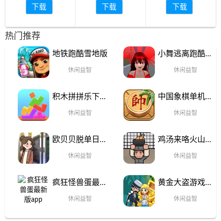
下载
下载
下载
热门推荐
地铁跑酷雪地版
小舞逃离跑酷免
费手机版
休闲益智
休闲益智
积木拼拼乐下载
中国象棋单机对
手机版
战官网手机版
休闲益智
休闲益智
欧贝贝脱单日记
鸡汤来咯火山哥
最新版本
哥(JiTangLaiLo)官
休闲益智
休闲益智
方正版
疯狂怪兽蛋最新
黄金大盗游戏安
版app
卓版
休闲益智
休闲益智