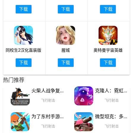
下载
下载
下载
同校生2汉化直装版
腥城
奥特曼宇宙英雄
下载
下载
下载
热门推荐
火柴人战争复仇
克隆人：霓虹危
打击2024最新版
机游戏最新版
飞行射击
飞行射击
为了东村手游免
微型坦克：多人
费版
混乱官方版本
飞行射击
飞行射击