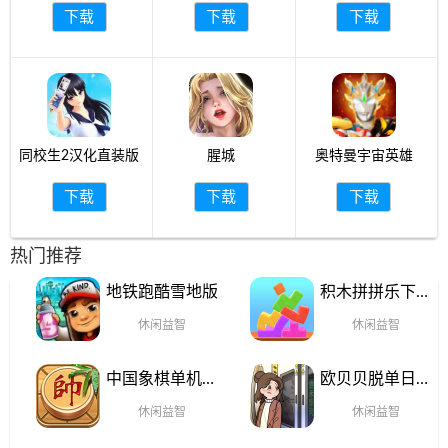
下载
下载
下载
同校生2汉化直装版
腥城
奥特曼宇宙英雄
下载
下载
下载
热门推荐
地铁跑酷雪地版
积木拼拼乐下载
手机版
休闲益智
休闲益智
中国象棋单机对
欧贝贝脱单日记
战官网手机版
最新版本
休闲益智
休闲益智