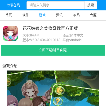
七号在线
搜索
首页
软件
游戏
资讯
攻略
专题
花花姑娘之美妆奇缘官方正版
大小:
84.4M
语言:
简体中文
版本:
V2.0.8.404.401.0118
平台:
Android
立即下载(跳至官网)
游戏介绍