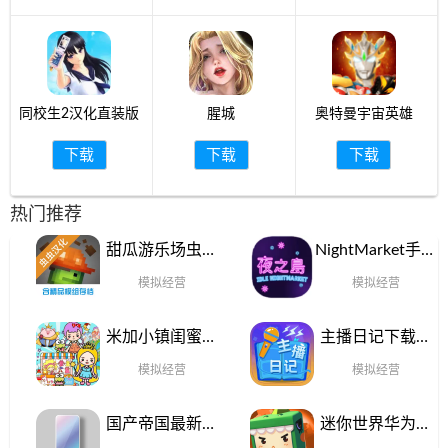
同校生2汉化直装版
腥城
奥特曼宇宙英雄
下载
下载
下载
热门推荐
甜瓜游乐场虫虫
NightMarket手机
助手安卓下载
版下载
模拟经营
模拟经营
米加小镇闺蜜家
主播日记下载安
下载免费版
卓版
模拟经营
模拟经营
国产帝国最新版
迷你世界华为应
下载
用商店手游下载