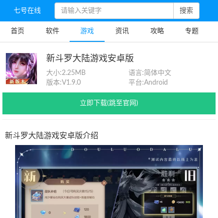
七号在线
搜索
首页
软件
游戏
资讯
攻略
专题
新斗罗大陆游戏安卓版
大小:
2.25MB
语言:
简体中文
版本:
V1.9.0
平台:
Android
立即下载(跳至官网)
新斗罗大陆游戏安卓版介绍