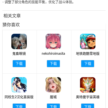
- 调整了部分角色的技能平衡，优化了战斗体验。
相关文章
猜你喜欢
鬼畜眼镜
nekohiroimasita
地铁跑酷雪地版
下载
下载
下载
同校生2汉化直装版
腥城
奥特曼宇宙英雄
下载
下载
下载