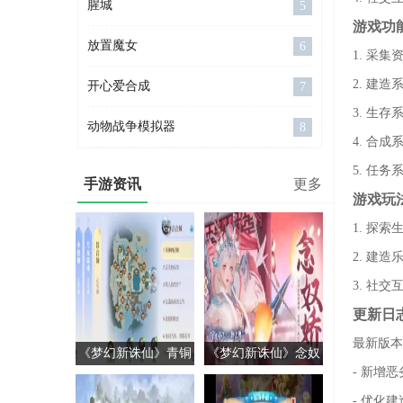
腥城
5
游戏功
放置魔女
6
1. 采
2. 建
开心爱合成
7
3. 生
动物战争模拟器
8
4. 合
5. 任
手游资讯
更多
游戏玩
1. 探
2. 建
3. 社
更新日
最新版本1
《梦幻新诛仙》青铜
《梦幻新诛仙》念奴
- 新增
神树在哪里
娇技能介绍列表
- 优化