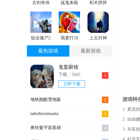
古剑奇侠
猛鬼来敲
积木拼拼
免费版下
门手游版
乐下载手
载
下载
机版
狙击僵尸2
我要打10
上古封神
官网版下
个官网手
安卓手机
最热游戏
最新游戏
载
机版
版
鬼畜眼镜
下载：5043
1
立即下载
游戏特
地铁跑酷雪地版
2
1. 真
nekohiroimasita
3
2. 自
奥特曼宇宙英雄
4
3. 丰
4. 社