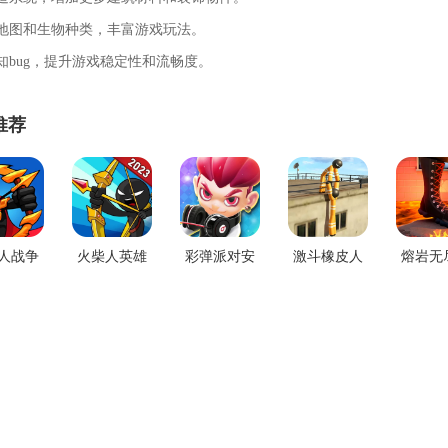
新地图和生物种类，丰富游戏玩法。
已知bug，提升游戏稳定性和流畅度。
推荐
人战争
火柴人英雄
彩弹派对安
激斗橡皮人
熔岩无
大战游
战争游戏安
卓正版
手游下载
酷安卓
下载
卓版