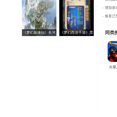
- 增加
- 修复
同类
《梦幻新诛仙》长河
《梦幻西游手游》雪
市标志景区
王挑战通关名单
火柴
世界
戏