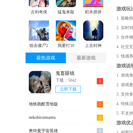
游戏玩
古剑奇侠
猛鬼来敲
积木拼拼
1. 策
免费版下
门手游版
乐下载手
载
下载
机版
2. 实
3. 合
狙击僵尸2
我要打10
上古封神
4. 社
官网版下
个官网手
安卓手机
5. 情
最热游戏
最新游戏
载
机版
版
游戏说
鬼畜眼镜
1. 游
下载：5042
1
2. 游
立即下载
3. 支
4. 特
地铁跑酷雪地版
2
5. 不
nekohiroimasita
3
游戏优
奥特曼宇宙英雄
4
1. 创