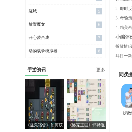
2. 即
腥城
5
3. 考
放置魔女
6
4. 精
小编评
开心爱合成
7
拆散情侣
动物战争模拟器
8
耳目一新
手游资讯
更多
同类
拆散
作战
《猛鬼宿舍》如何获
《洛克王国》怀特退
手游