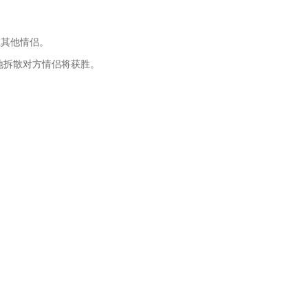
散其他情侣。
地拆散对方情侣将获胜。
。
。