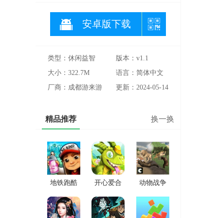
安卓版下载
类型：休闲益智
版本：v1.1
大小：322.7M
语言：简体中文
厂商：成都游来游
更新：2024-05-14
去网路科技有限公
司
精品推荐
换一换
地铁跑酷
开心爱合
动物战争
雪地版
成
模拟器