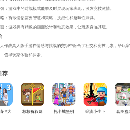
时反馈：游戏中的对战模式能够及时展现玩家表现，激发竞技激情。
验策略：拆散情侣需要智慧和策略，挑战性和趣味性兼具。
美画面：游戏拥有精致的画面设计和动态效果，让玩家身临其境。
价
大作战真人版手游在情感与挑战的交织中融合了社交和竞技元素，给玩家
，值得玩家体验和探索。
推荐
情侣大
救救裤衩妹
托卡城堡别
采油小生下
套圈盘
真人版3
最新手机版
墅最新版
载安卓
手机版
版下载