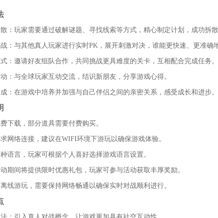
法
略拆散：玩家需要通过破解谜题、寻找线索等方式，精心制定计划，成功拆
时对战：与其他真人玩家进行实时PK，展开刺激对决，谁能更快速、更准确
作模式：邀请好友组队合作，共同挑战更具难度的关卡，互相配合完成任务
交互动：与全球玩家互动交流，结识新朋友，分享游戏心得。
感养成：在游戏中培养并加强与自己伴侣之间的亲密关系，感受成长和进步
明
戏免费下载，部分道具需要付费购买。
戏要求网络连接，建议在WIFI环境下游玩以确保游戏体验。
持多种语言，玩家可根据个人喜好选择游戏语言设置。
殊活动期间将提供限时优惠礼包，玩家可参与活动获取丰厚奖励。
支持离线游玩，需要保持网络畅通以确保实时对战顺利进行。
点
新玩法：引入真人对战概念，让游戏更加具有社交互动性。