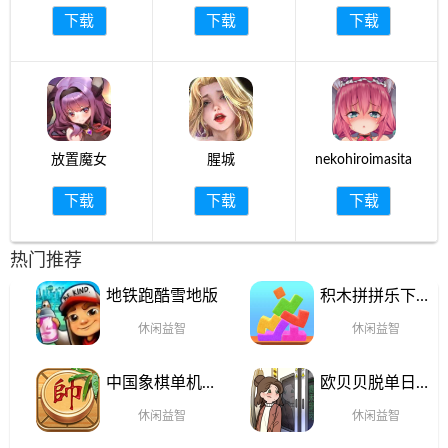
下载
下载
下载
放置魔女
腥城
nekohiroimasita
下载
下载
下载
热门推荐
地铁跑酷雪地版
积木拼拼乐下载
手机版
休闲益智
休闲益智
中国象棋单机对
欧贝贝脱单日记
战官网手机版
最新版本
休闲益智
休闲益智