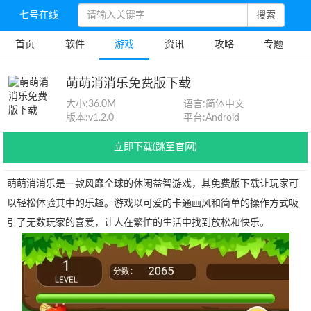
七号在线
搜索
首页
软件
游戏
资讯
攻略
专题
萌萌消消乐免费版下载
大小:
36.0M
语言:
简体中文
版本:
v1.2.0
平台:
Android
立即下载(跳至官网)
萌萌消消乐是一款风靡全球的休闲益智游戏，其免费版下载让玩家可
以轻松体验其中的乐趣。游戏以可爱的卡通画风和简单的操作方式吸
引了无数玩家的喜爱，让人在繁忙的生活中找到放松和快乐。