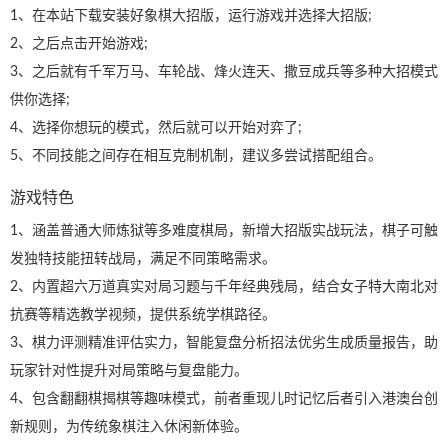
1、在本站下载安装好象棋大招版，运行游戏并选择大招版;
2、之后点击开始游戏;
3、之后就有千军万马、车轮战、烽火连天、撒豆成兵等多种大招模式
供你选择;
4、选择你想玩的模式，然后就可以开始对弈了;
5、不同技能之间存在相互克制机制，建议多尝试搭配组合。
游戏特色
1、涵盖普通大师炼狱等多难度棋局，新增大招版实战玩法，棋子可触
发独特技能扭转战局，满足不同策略需求。
2、内置超六万道真实对局习题与千年经典残局，结合女子特大南北对
抗赛等精选教学视频，提供系统学棋路径。
3、棋力评测精准评估实力，智能复盘分析招法优劣生成质量报告，助
玩家针对性提升对局策略与复盘能力。
4、包含翻翻棋揭棋等趣味模式，前者重现儿时记忆后者引入港澳台创
新规则，为传统象棋注入休闲新体验。