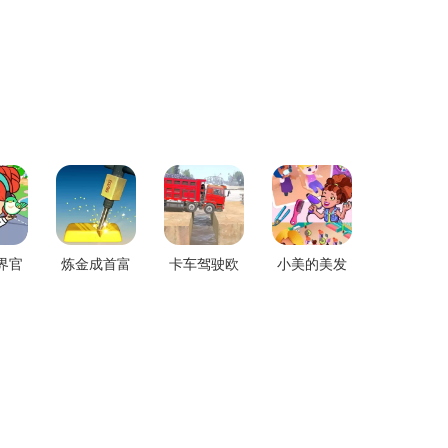
界官
炼金成首富
卡车驾驶欧
小美的美发
机版
安卓下载
洲模拟器安
店老版本下
卓最新版
载