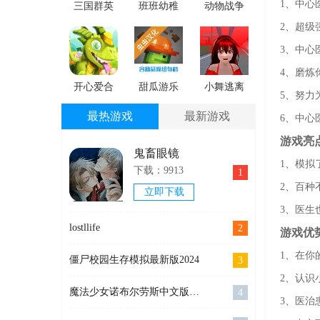
1、中心
三国群英
班班幼稚
动物战争
之兵临天
园官方正
模拟器
2、超级
下官方下
版
3、中心
载
4、磨炼
开心爱合
甜瓜游乐
小舞逃离
5、努力
成
场虫虫助
跑酷免费
最热游戏
最新游戏
6、中心
手安卓下
手机版
游戏亮
载
鬼畜眼镜
1、模拟
下载：9913
1
2、百种
立即下载
3、医生
lostllife
2
游戏优
1、在你
僵尸校园生存模拟最新版2024
3
2、认识
魔法少女诺布尔劳斯中文版官网手机版
4
3、医治