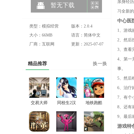
亲身经历
暂无下载
习全新的
中心医
类型：模拟经营
版本：2.0.4
1、游戏
大小：66MB
语言：简体中文
2、然后
厂商：互联网
更新：2025-07-07
3、查看
4、第一
精品推荐
换一换
事。
5、然后
6、治疗
7、有个
交易大师
同校生2汉
地铁跑酷
8、还有
手游版下
化直装版
雪地版
9、最后
载
游戏特