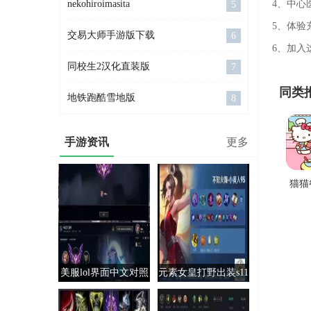
nekohiroimasita
4、中心医
5
5、体验
交易大师手游版下载
6
6、加入
同校生2汉化直装版
7
同类
地铁跑酷雪地版
8
手游资讯
更多
猫猫
店官
美服lol界面中文对照
元素女皇打野出装s11