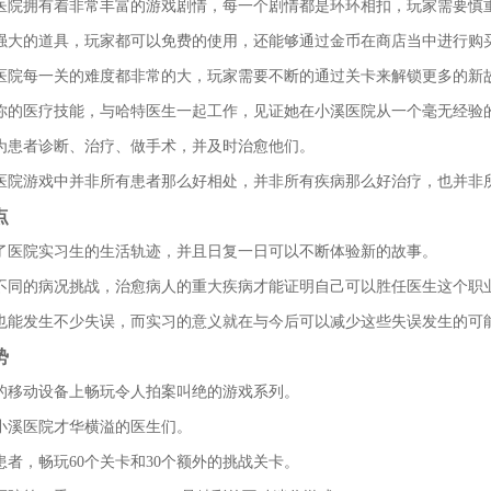
医院拥有着非常丰富的游戏剧情，每一个剧情都是环环相扣，玩家需要慎
强大的道具，玩家都可以免费的使用，还能够通过金币在商店当中进行购
医院每一关的难度都非常的大，玩家需要不断的通过关卡来解锁更多的新
你的医疗技能，与哈特医生一起工作，见证她在小溪医院从一个毫无经验
为患者诊断、治疗、做手术，并及时治愈他们。
医院游戏中并非所有患者那么好相处，并非所有疾病那么好治疗，也并非
点
了医院实习生的生活轨迹，并且日复一日可以不断体验新的故事。
不同的病况挑战，治愈病人的重大疾病才能证明自己可以胜任医生这个职
也能发生不少失误，而实习的意义就在与今后可以减少这些失误发生的可
势
的移动设备上畅玩令人拍案叫绝的游戏系列。
小溪医院才华横溢的医生们。
患者，畅玩60个关卡和30个额外的挑战关卡。