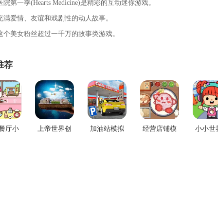
院第一季(Hearts Medicine)是精彩的互动迷你游戏。
充满爱情、友谊和戏剧性的动人故事。
这个美女粉丝超过一千万的故事类游戏。
推荐
餐厅小
上帝世界创
加油站模拟
经营店铺模
小小世
网版下
造官网版下
器下载安卓
拟游戏新版
网手
载
载
本