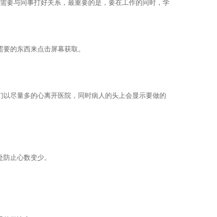
需要与同事打好关系，最重要的是，要在工作的同时，学
需要的东西来点击屏幕获取。
们以尽量多的心离开医院，同时病人的头上会显示要做的
处防止心数变少。