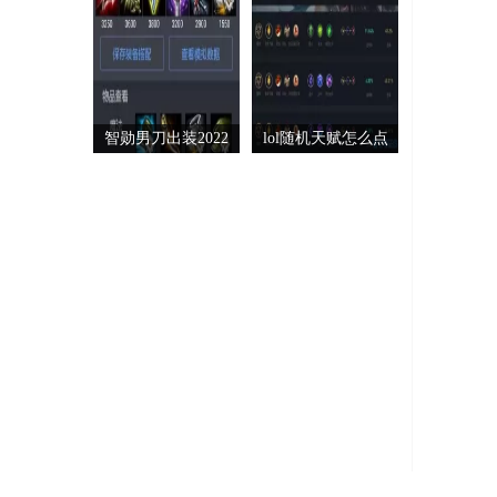
智勋男刀出装2022
lol随机天赋怎么点