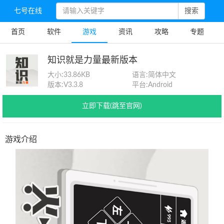
七号在线
搜索
首页
软件
游戏
资讯
攻略
专题
知识就是力量最新版本
大小:
33.86KB
语言:
简体中文
版本:
V3.3.8
平台:
Android
立即下载(跳至官网)
游戏介绍