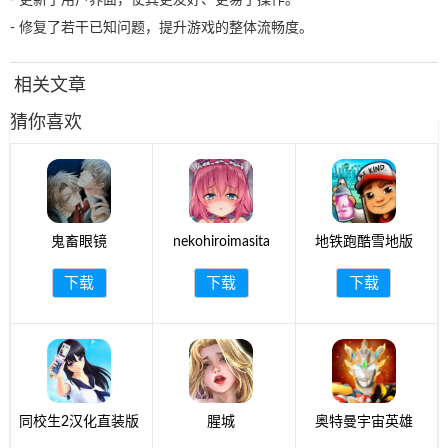
- 修复了若干已知问题，提升游戏的整体流畅度。
相关文章
猜你喜欢
鬼畜眼镜
nekohiroimasita
地铁跑酷雪地版
下载
下载
下载
同校生2汉化直装版
腥城
奥特曼宇宙英雄