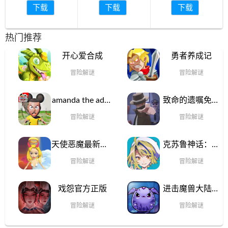
下载
下载
下载
热门推荐
开心爱合成
勇者养成记
冒险解谜
冒险解谜
amanda the adve
致命的遗嘱免费
nture Horror gam
手机版
冒险解谜
冒险解谜
e下载安卓版
天使恶魔最新版2
克苏鲁神话：疯
024
狂低语2024最新
冒险解谜
冒险解谜
版
戏怨官方正版
进击魔兽大陆安
卓版最新
冒险解谜
冒险解谜