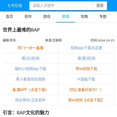
七号在线
搜索
首页
软件
游戏
资讯
攻略
专题
世界上最难的RAP
编辑:佚名
来源:互联网
时间:2024-10-25
热门一对一直播
视频app下载点这里
黄|瓜|视|频
香|蕉|视|频
福利小视频app下载
带se视频下载
男人都喜欢的视频
H漫画下载
直,播APP（点击下载）
切记,准备好纸巾！！
附近带SE,交友软件
带se视频【点击下载】
引言：RAP文化的魅力