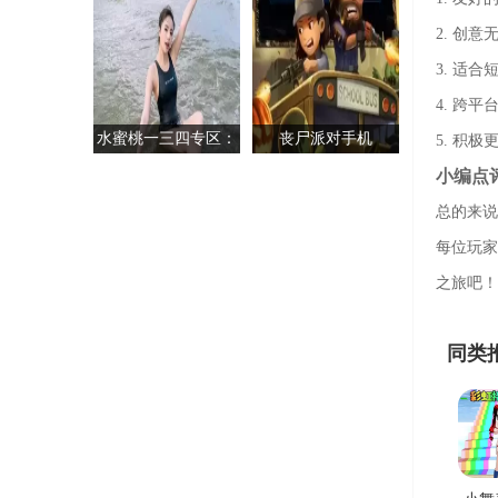
2. 创
3. 适
4. 跨
水蜜桃一三四专区：
丧尸派对手机
5. 积
尝鲜的最佳选择与独
小编点
特魅力
总的来说
每位玩家
之旅吧！
同类