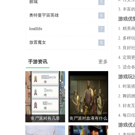
腥城
5
3. 丰
奥特曼宇宙英雄
6
游戏优
1. 精
lostllife
7
2. 多
放置魔女
8
3. 良
4. 定
手游资讯
更多
5. 适
游戏玩
1. 时
2. 舞
3. 好
4. 每
丧尸派对有几章
丧尸派对血液有什么
游戏优
用
1. 友