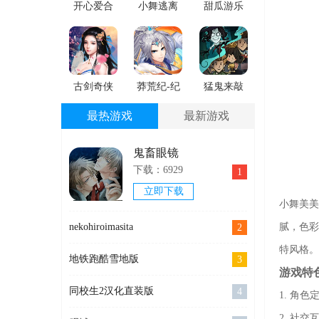
开心爱合
小舞逃离
甜瓜游乐
成
跑酷免费
场虫虫助
手机版
手安卓下
载
古剑奇侠
莽荒纪-纪
猛鬼来敲
免费版下
宁传奇安
门手游版
最热游戏
最新游戏
载
卓最新版
下载
鬼畜眼镜
下载：6929
1
立即下载
小舞美美
腻，色彩
nekohiroimasita
2
特风格。
地铁跑酷雪地版
3
游戏特
同校生2汉化直装版
4
1. 角
2. 社