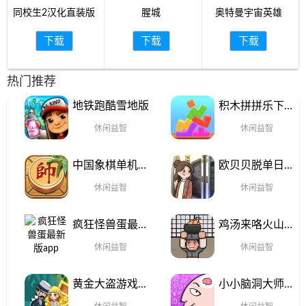
同校生2汉化直装版
腥城
奥特曼宇宙英雄
下载
下载
下载
热门推荐
地铁跑酷雪地版
积木拼拼乐下载
手机版
休闲益智
休闲益智
中国象棋单机对
欧贝贝脱单日记
战官网手机版
最新版本
休闲益智
休闲益智
疯狂怪兽蛋最新
鸡汤来咯火山哥
版app
哥(JiTangLaiLo)官
休闲益智
休闲益智
方正版
黄金大盗游戏安
小小脑洞大师手
卓版
游下载