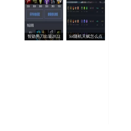
智勋男刀出装2022
lol随机天赋怎么点