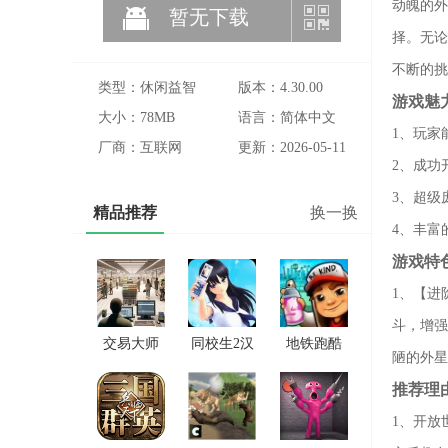
动魄的外
暂无下载
择。无论
不断的挑
类型：休闲益智
版本：4.30.00
游戏魅
大小：78MB
语言：简体中文
1、玩家
厂商：互联网
更新：2026-05-11
2、成功
3、超级
精品推荐
换一换
4、丰富
游戏特
1、【进
斗，增强
交易大师
同校生2汉
地铁跑酷
陋的外星
手游版下
化直装版
雪地版
推荐理
载
1、开放