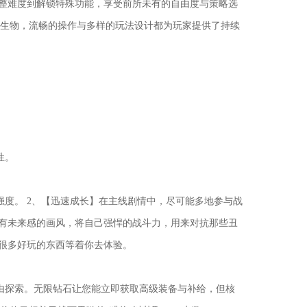
调整难度到解锁特殊功能，享受前所未有的自由度与策略选
生物，流畅的操作与多样的玩法设计都为玩家提供了持续
性。
度。 2、【迅速成长】在主线剧情中，尽可能多地参与战
很有未来感的画风，将自己强悍的战斗力，用来对抗那些丑
有很多好玩的东西等着你去体验。
由探索。无限钻石让您能立即获取高级装备与补给，但核