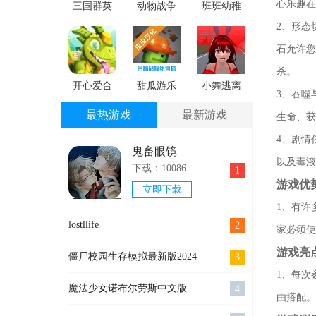
心乐趣在
三国群英
动物战争
班班幼稚
之兵临天
模拟器
园官方正
2、形态
下官方下
版
石允许您
载
杀。
开心爱合
甜瓜游乐
小舞逃离
3、吞噬
成
场虫虫助
跑酷免费
最热游戏
最新游戏
生命、获
手安卓下
手机版
4、剧情
载
鬼畜眼镜
以及毒液
下载：10086
1
游戏优
立即下载
1、有许
lostllife
2
家必须使
游戏亮
僵尸校园生存模拟最新版2024
3
1、每次
魔法少女诺布尔劳斯中文版官网手机版
4
由搭配。