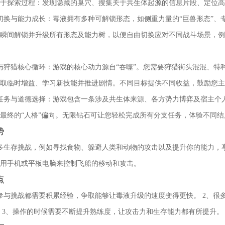
于探索过程：发现隐藏的巢穴、搜集关于共生体起源的信息片段、定位高价
切换与能力成长：毒液拥有多种可解锁形态，如侧重力量的“巨兽形态”、专
瞬间解锁并升级所有形态及能力树，以便自由切换应对不同战斗场景，例
与狩猎核心循环：游戏的核心动力源自“吞噬”。您需要狩猎街头混混、
取临时增益、学习新技能并推进剧情。不同目标提供不同收益，鼓励您主
任务与道德选择：游戏包含一条涉及共生体来源、各方势力博弈及宿主个
最终的“人格”偏向。无限钻石可让您轻松完成所有分支任务，体验不同结
势
多生存挑战，例如寻找食物、躲避人类和动物的攻击以及提升你的能力，享
用手机或平板电脑来控制飞船的移动和攻击。
点
参与挑战都需要积累经验，争取能够让毒液升级的速度变得更快。 2、很
 3、操作的时候需要不断提升熟练度，让攻击力和生存能力都有所提升。