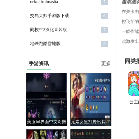
游戏测
nekohiroimasita
5
在关卡由
交易大师手游版下载
6
控飞船的
同校生2汉化直装版
7
一艘作战
此激发出
地铁跑酷雪地版
8
同类
手游资讯
更多
公主
花园
美服lol界面中文对照
元素女皇打野出装s11