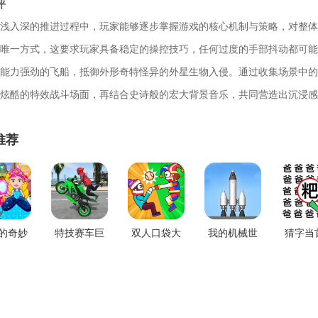
评
浅入深的推进过程中，玩家能够逐步掌握游戏的核心机制与策略，对整体
唯一方式，这要求玩家具备稳定的操控技巧，任何过度的手部抖动都可能
能力强劲的飞船，抵御外形奇特怪异的外星生物入侵。通过收集场景中的
炫酷的特效战斗场面，再结合史诗般的宏大背景音乐，共同营造出沉浸感
推荐
的奇妙
特技赛车巨
双人口袋大
我的机械世
猜字当
下载最
型斜坡老版
作战下载手
界模拟器免
手机
新版
本下载
机版
费版下载