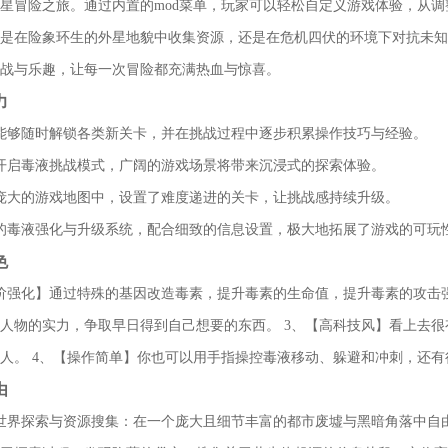
星冒险之旅。通过内置的mod菜单，玩家可以轻松自定义游戏体验，从
是在险象环生的外星地貌中收集资源，还是在危机四伏的环境下对抗未知
战与乐趣，让每一次冒险都充满热血与惊喜。
力
能够随时解锁各类新关卡，并在挑战过程中逐步积累操作技巧与经验。
开启毒液挑战模式，广阔的游戏场景将带来沉浸式的探索体验。
庞大的游戏地图中，设置了难度递进的关卡，让挑战感持续升级。
的毒液强化与升级系统，配合细致的信息设置，极大地拓展了游戏的可玩
色
阶强化】通过特殊的基因改造毒素，提升毒素的生命值，提升毒素的攻击强
人物的实力，争取早日得到自己想要的东西。 3、【高科技风】看上去
人。 4、【操作简单】你也可以用手指操控毒液移动、躲避和冲刺，还
由
世界探索与资源搜集：在一个庞大且细节丰富的都市废墟与黑暗角落中自