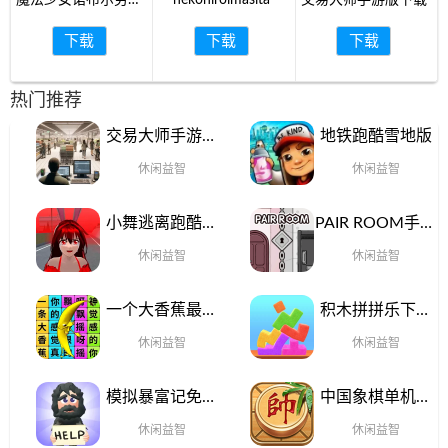
魔法少女诺布尔劳斯
nekohiroimasita
交易大师手游版下载
中文版官网手机版
下载
下载
下载
热门推荐
交易大师手游版
地铁跑酷雪地版
下载
休闲益智
休闲益智
小舞逃离跑酷免
PAIR ROOM手游
费手机版
官网版
休闲益智
休闲益智
一个大香蕉最新
积木拼拼乐下载
版下载
手机版
休闲益智
休闲益智
模拟暴富记免费
中国象棋单机对
手机版
战官网手机版
休闲益智
休闲益智