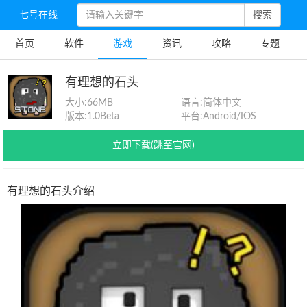
七号在线
搜索
首页
软件
游戏
资讯
攻略
专题
有理想的石头
大小:
66MB
语言:
简体中文
版本:
1.0Beta
平台:
Android/IOS
立即下载(跳至官网)
有理想的石头介绍