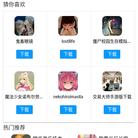
猜你喜欢
鬼畜眼镜
lostllife
僵尸校园生存模拟最
新版2024
下载
下载
下载
魔法少女诺布尔劳斯
nekohiroimasita
交易大师手游版下载
中文版官网手机版
下载
下载
下载
热门推荐