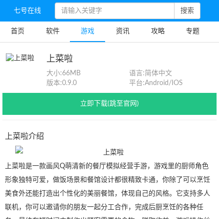
七号在线
搜索
首页
软件
游戏
资讯
攻略
专题
上菜啦
大小:
66MB
语言:
简体中文
版本:
0.9.0
平台:
Android/IOS
立即下载(跳至官网)
上菜啦介绍
上菜啦是一款画风Q萌清新的餐厅模拟经营手游，游戏里的厨师角色
形象独特可爱，做饭场景和餐馆设计都很精致卡通，你除了可以烹饪
美食外还能打造出个性化的美丽餐馆，体现自己的风格。它支持多人
联机，你可以邀请你的朋友一起分工合作，完成后厨烹饪的各种任