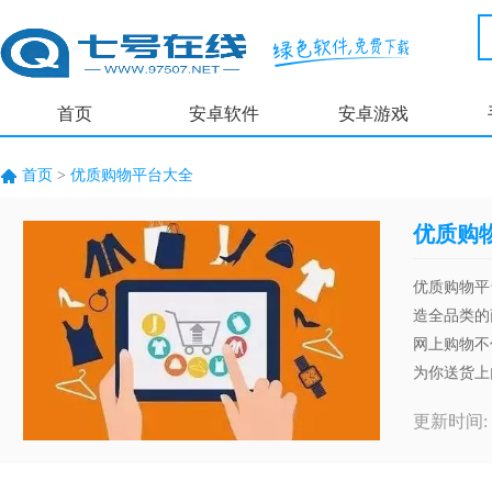
首页
安卓软件
安卓游戏
首页
>
优质购物平台大全
优质购
优质购物平
造全品类的
网上购物不
为你送货上
更新时间: 2