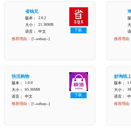
省钱兄
2.0.2
版本：
21.38MB
大小：
下载
语言：
中文
推荐理由：
推荐理由
[!--softsay--]
快活购物
妙淘线
1.0.0
1.
版本：
版本：
65.36MB
3
大小：
大小：
下载
语言：
中文
语言：
中
推荐理由：
推荐理由
[!--softsay--]